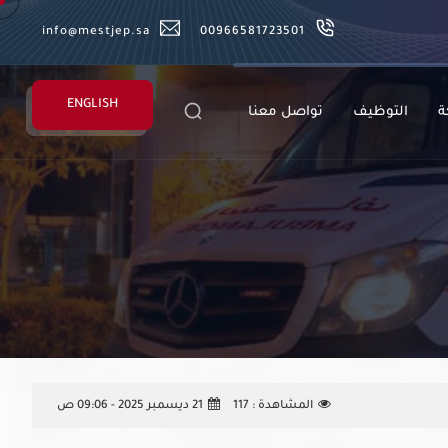
info@mestjep.sa
00966581723501
ENGLISH
ة
التوظيف
تواصل معنا
المشاهدة :
117
21 ديسمبر 2025 - 09:06 ص