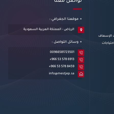
تواصل معنا
موقعنا الجغرافي :
الرياض - المملكة العربية السعودية
ت الإسعاف
وسائل التواصل :
احتياجات
00966581723501
+966 53 578 6913
+966 53 578 8459
info@mestjep.sa