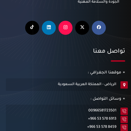
الجودة والسلامة المهنية
تواصل معنا
موقعنا الجغرافي :
الرياض - المملكة العربية السعودية
وسائل التواصل :
00966581723501
+966 53 578 6913
+966 53 578 8459