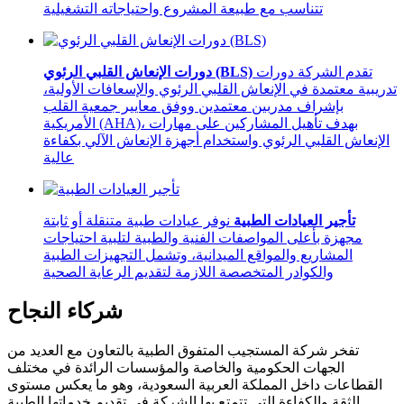
تتناسب مع طبيعة المشروع واحتياجاته التشغيلية
تقدم الشركة دورات
دورات الإنعاش القلبي الرئوي (BLS)
تدريبية معتمدة في الإنعاش القلبي الرئوي والإسعافات الأولية،
بإشراف مدربين معتمدين ووفق معايير جمعية القلب
الأمريكية (AHA)، بهدف تأهيل المشاركين على مهارات
الإنعاش القلبي الرئوي واستخدام أجهزة الإنعاش الآلي بكفاءة
عالية
تأجير العيادات الطبية
نوفر عيادات طبية متنقلة أو ثابتة
مجهزة بأعلى المواصفات الفنية والطبية لتلبية احتياجات
المشاريع والمواقع الميدانية، وتشمل التجهيزات الطبية
والكوادر المتخصصة اللازمة لتقديم الرعاية الصحية
شركاء النجاح
تفخر شركة المستجيب المتفوق الطبية بالتعاون مع العديد من
الجهات الحكومية والخاصة والمؤسسات الرائدة في مختلف
القطاعات داخل المملكة العربية السعودية، وهو ما يعكس مستوى
الثقة والكفاءة التي تتمتع بها الشركة في تقديم خدماتها الطبية