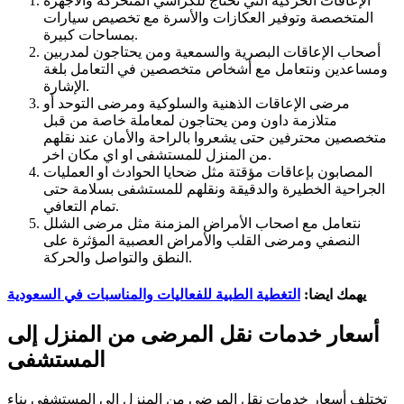
الإعاقات الحركية التي تحتاج للكراسي المتحركة والأجهزة
المتخصصة وتوفير العكازات والأسرة مع تخصيص سيارات
بمساحات كبيرة.
أصحاب الإعاقات البصرية والسمعية ومن يحتاجون لمدربين
ومساعدين ونتعامل مع أشخاص متخصصين في التعامل بلغة
الإشارة.
مرضى الإعاقات الذهنية والسلوكية ومرضى التوحد أو
متلازمة داون ومن يحتاجون لمعاملة خاصة من قبل
متخصصين محترفين حتى يشعروا بالراحة والأمان عند نقلهم
من المنزل للمستشفى او اي مكان اخر.
المصابون بإعاقات مؤقتة مثل ضحايا الحوادث او العمليات
الجراحية الخطيرة والدقيقة ونقلهم للمستشفى بسلامة حتى
تمام التعافي.
نتعامل مع اصحاب الأمراض المزمنة مثل مرضى الشلل
النصفي ومرضى القلب والأمراض العصبية المؤثرة على
النطق والتواصل والحركة.
يهمك ايضا:
التغطية الطبية للفعاليات والمناسبات في السعودية
أسعار خدمات نقل المرضى من المنزل إلى
المستشفى
تختلف أسعار خدمات نقل المرضى من المنزل الى المستشفى بناء