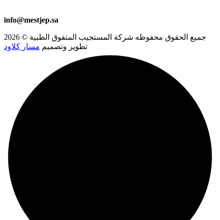
00966581723501
+966 53 578 6913
+966 53 578 8459
info@mestjep.sa
جميع الحقوق محفوظه
شركة المستجيب المتفوق الطبية
© 2026
تطوير وتصميم
مسار كلاود