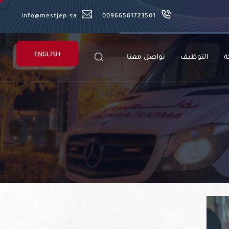
info@mestjep.sa
00966581723501
ENGLISH
ة
التوظيف
تواصل معنا