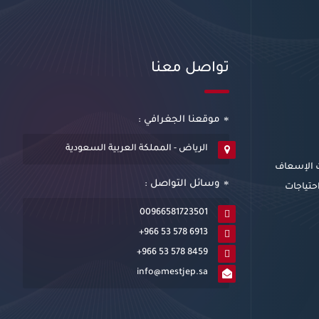
تواصل معنا
موقعنا الجغرافي :
الرياض - المملكة العربية السعودية
ت الإسعاف
وسائل التواصل :
احتياجات
00966581723501
+966 53 578 6913
+966 53 578 8459
info@mestjep.sa