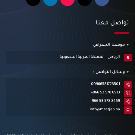
تواصل معنا
موقعنا الجغرافي :
الرياض - المملكة العربية السعودية
وسائل التواصل :
00966581723501
+966 53 578 6913
+966 53 578 8459
info@mestjep.sa