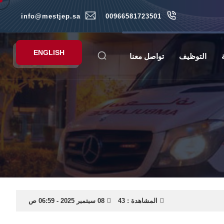
info@mestjep.sa
00966581723501
ENGLISH
التوظيف
تواصل معنا
المشاهدة :
43
08 سبتمبر 2025 - 06:59 ص