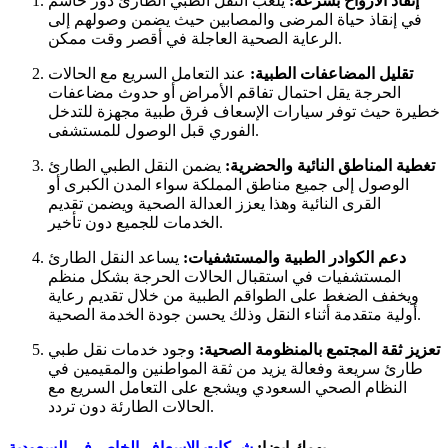
إنقاذ الأرواح بسرعة:
يلعب النقل الطبي الطارئ دور حاسم
في إنقاذ حياة المرضى والمصابين حيث يضمن وصولهم إلى
الرعاية الصحية العاجلة في أقصر وقت ممكن.
تقليل المضاعفات الطبية:
عند التعامل السريع مع الحالات
الحرجة يقل احتمال تفاقم الأمراض أو حدوث مضاعفات
خطيرة حيث توفر سيارات الإسعاف فرق طبية مجهزة للتدخل
الفوري قبل الوصول للمستشفى.
تغطية المناطق النائية والحضرية:
يضمن النقل الطبي الطارئ
الوصول إلى جميع مناطق المملكة سواء المدن الكبرى أو
القرى النائية وهذا يعزز العدالة الصحية ويضمن تقديم
الخدمات للجميع دون تأخير.
دعم الكوادر الطبية والمستشفيات:
يساعد النقل الطارئ
المستشفيات في استقبال الحالات الحرجة بشكل منظم
ويخفف الضغط على الطواقم الطبية من خلال تقديم رعاية
أولية متقدمة أثناء النقل وذلك يحسن جودة الخدمة الصحية.
تعزيز ثقة المجتمع بالمنظومة الصحية:
وجود خدمات نقل طبي
طارئ سريعة وفعالة يزيد من ثقة المواطنين والمقيمين في
النظام الصحي السعودي ويشجع على التعامل السريع مع
الحالات الطارئة دون تردد.
يهمك ايضا:
شركات الإسعاف الخاص في السعودية