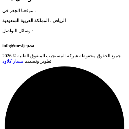
موقعنا الجغرافي :
الرياض - المملكة العربية السعودية
وسائل التواصل :
00966581723501
+966 53 578 6913
+966 53 578 8459
info@mestjep.sa
جميع الحقوق محفوظه
شركة المستجيب المتفوق الطبية
© 2026
تطوير وتصميم
مسار كلاود