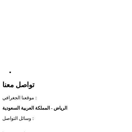
تواصل معنا
موقعنا الجغرافي :
الرياض - المملكة العربية السعودية
وسائل التواصل :
00966581723501
+966 53 578 6913
+966 53 578 8459