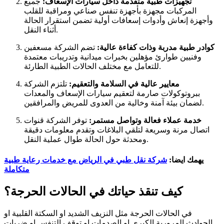
تجهيزات طبية متقدمة داخل سيارات الإسعاف:
جميع
المركبات مجهزة بأجهزة تنفس صناعي ومراقبة للقلب
وأجهزة إنعاش وأدوات إسعافات أولية تضمن استقرار الحالة
أثناء النقل.
كوادر طبية مدربة وذات كفاءة عالية:
تضم الشركة مسعفين
وفنيين طوارئ مؤهلين بخبرات ميدانية وتدريبات معتمدة
للتعامل مع مختلف الحالات الطبية الطارئة.
معايير عالية في السلامة والتعقيم:
تلتزم الشركة
ببروتوكولات صارمة لتعقيم سيارات الإسعاف والمعدات
لضمان بيئة آمنة وخالية من العدوى للمريض والمرافقين.
خدمة عملاء فعالة وتواصل مستمر:
توفر الشركة قنوات
اتصال مرنة وسريعة لتلقي البلاغات وتقدم معلومات دقيقة
ومحدثة حول الحالة طوال عملية النقل.
يهمك ايضا:
شركة نقل طبي في الرياض مع خدمات رعاية طبية
متكاملة
كيف تنقذ حياتك في الحالات الحرجة؟
في الحالات الحرجة مثل النزيف الشديد او السكتة القلبية او
الحوادث المرورية الكبرى او الصدمات او توقف التنفس او ضربات