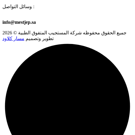
وسائل التواصل :
00966581723501
+966 53 578 6913
+966 53 578 8459
info@mestjep.sa
جميع الحقوق محفوظه
شركة المستجيب المتفوق الطبية
© 2026
تطوير وتصميم
مسار كلاود