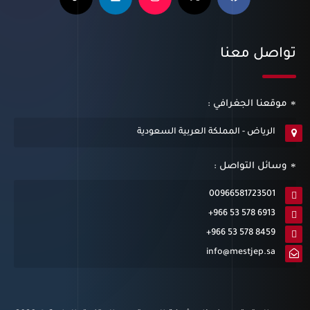
تواصل معنا
موقعنا الجغرافي :
الرياض - المملكة العربية السعودية
وسائل التواصل :
00966581723501
+966 53 578 6913
+966 53 578 8459
info@mestjep.sa