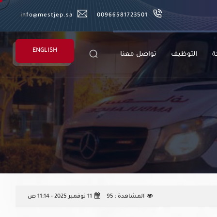
info@mestjep.sa
00966581723501
ENGLISH
ة
التوظيف
تواصل معنا
المشاهدة :
95
11 نوفمبر 2025 - 11:14 ص