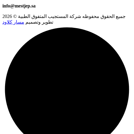
00966581723501
+966 53 578 6913
+966 53 578 8459
info@mestjep.sa
جميع الحقوق محفوظه
شركة المستجيب المتفوق الطبية
© 2026
تطوير وتصميم
مسار كلاود