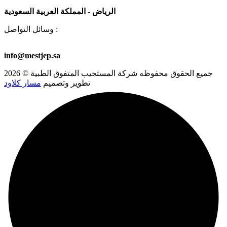
الرياض - المملكة العربية السعودية
وسائل التواصل :
00966581723501
+966 53 578 6913
+966 53 578 8459
info@mestjep.sa
جميع الحقوق محفوظه
شركة المستجيب المتفوق الطبية
© 2026
تطوير وتصميم
مسار كلاود